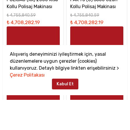
Kollu Polisaj Makinası
Kollu Polisaj Makinası
₺ 4,755,840.59
₺ 4,755,840.59
₺ 4,708,282.19
₺ 4,708,282.19
Alışveriş deneyiminizi iyileştirmek için, yasal
düzenlemelere uygun çerezler (cookies)
kullanıyoruz. Detaylı bilgiye linkten erişebilirsiniz >
Çerez Politakası
Kabul Et
Sepete Ekle
Sepete Ekle
İptal