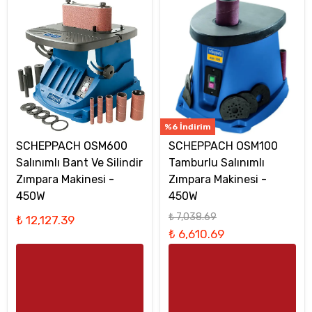
%6 İndirim
SCHEPPACH OSM600
SCHEPPACH OSM100
Salınımlı Bant Ve Silindir
Tamburlu Salınımlı
Zımpara Makinesi -
Zımpara Makinesi -
450W
450W
₺ 7,038.69
₺ 12,127.39
₺ 6,610.69