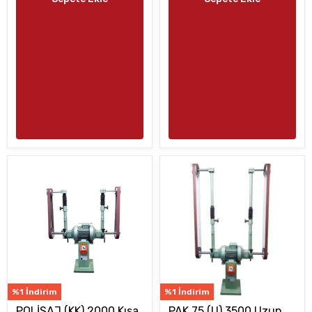
%1 İndirim
%1 İndirim
POLİSAJ (KK) 2000 Kısa
PAK 75 (U) 3500 Uzun