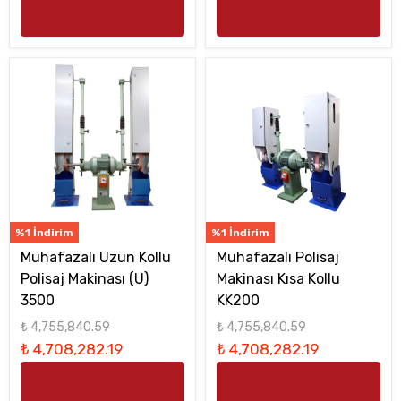
%1 İndirim
%1 İndirim
Muhafazalı Uzun Kollu
Muhafazalı Polisaj
Polisaj Makinası (U)
Makinası Kısa Kollu
3500
KK200
₺ 4,755,840.59
₺ 4,755,840.59
₺ 4,708,282.19
₺ 4,708,282.19