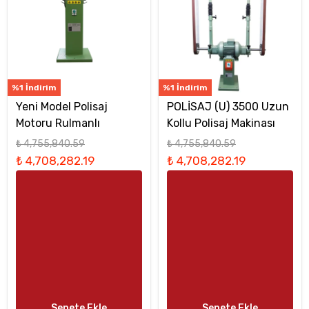
%1 İndirim
%1 İndirim
Yeni Model Polisaj
POLİSAJ (U) 3500 Uzun
Motoru Rulmanlı
Kollu Polisaj Makinası
₺ 4,755,840.59
₺ 4,755,840.59
₺ 4,708,282.19
₺ 4,708,282.19
Sepete Ekle
Sepete Ekle