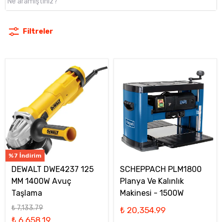
Filtreler
%7 İndirim
DEWALT DWE4237 125
SCHEPPACH PLM1800
MM 1400W Avuç
Planya Ve Kalınlık
Taşlama
Makinesi - 1500W
₺ 7,133.79
₺ 20,354.99
₺ 6,658.19