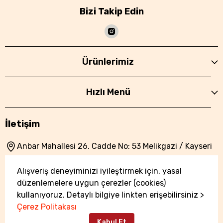
Bizi Takip Edin
Ürünlerimiz
Hızlı Menü
İletişim
Anbar Mahallesi 26. Cadde No: 53 Melikgazi / Kayseri
0533 934 56 38
Alışveriş deneyiminizi iyileştirmek için, yasal
info@kayserizimpara.com
düzenlemelere uygun çerezler (cookies)
kullanıyoruz. Detaylı bilgiye linkten erişebilirsiniz >
Çerez Politakası
Kabul Et