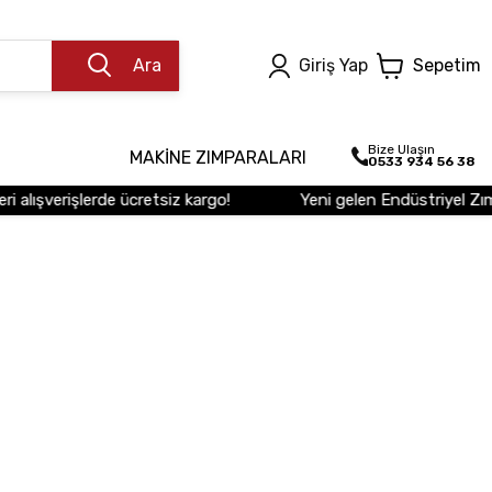
Ara
Giriş Yap
Sepetim
Bize Ulaşın
MAKİNE ZIMPARALARI
0533 934 56 38
alışverişlerde ücretsiz kargo!
Yeni gelen Endüstriyel Zımpa