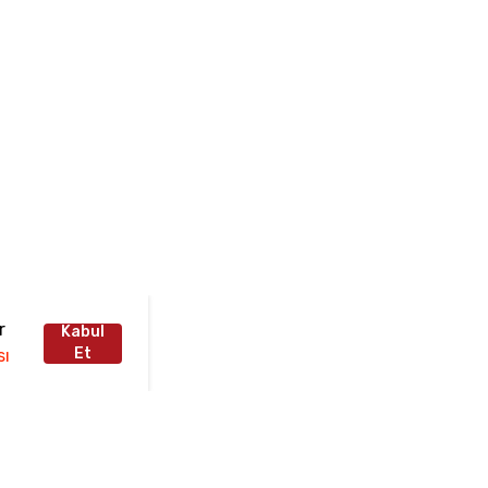
r
Kabul
Et
sı