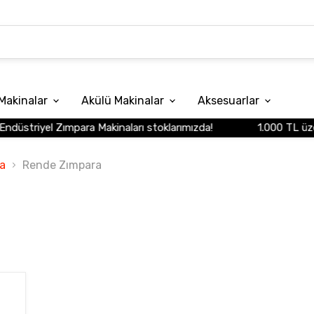
Makinalar
Akülü Makinalar
Aksesuarlar
düstriyel Zımpara Makinaları stoklarımızda!
1.000 TL üzeri 
a
Rende Zımpara