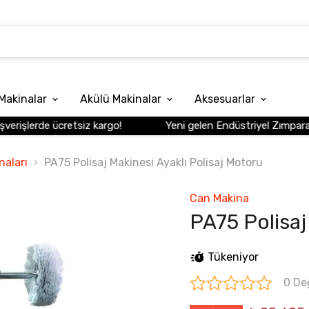
Makinalar
Akülü Makinalar
Aksesuarlar
rişlerde ücretsiz kargo!
Yeni gelen Endüstriyel Zımpara Mak
naları
PA75 Polisaj Makinesi Ayaklı Polisaj Motoru
Can Makina
PA75 Polisaj
Tükeniyor
0 De