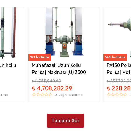
%1 İndirim
%4 İndirim
un Kollu
Muhafazalı Uzun Kollu
PA150 Polis
Polisaj Makinası (U) 3500
Polisaj Mo
₺ 4,755,840.69
₺ 237,792.0
₺ 4,708,282.29
₺ 228,28
dirme
0 Değerlendirme
Tümünü Gör