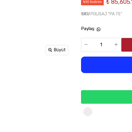
₺ 85,605.
%10 İndirim
SKU
POLİSAJ “PA 75”
Paylaş
:
Büyüt