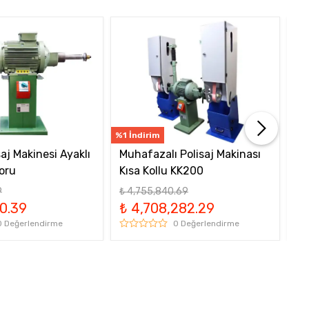
%1 İndirim
%2 
aj Makinesi Ayaklı
Muhafazalı Polisaj Makinası
PA
toru
Kısa Kollu KK200
Po
9
₺ 4,755,840.69
₺ 
0.39
₺ 4,708,282.29
₺ 
0 Değerlendirme
0 Değerlendirme