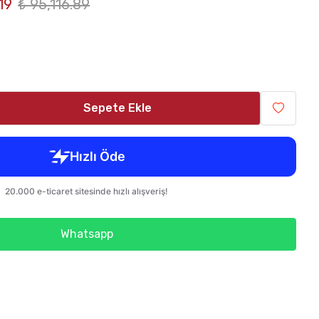
19
₺ 95,116.89
Sepete Ekle
Whatsapp