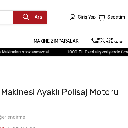
Ara
Giriş Yap
Sepetim
Bize Ulaşın
MAKİNE ZIMPARALARI
0533 934 56 38
inaları stoklarımızda!
1.000 TL üzeri alışverişlerde ücretsi
 Makinesi Ayaklı Polisaj Motoru
ğerlendirme