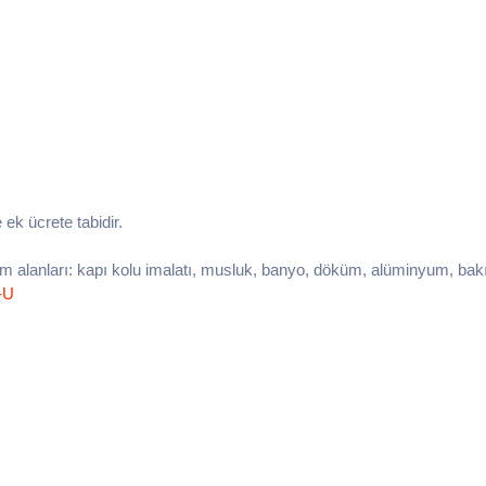
e ek ücrete tabidir.
nım alanları: kapı kolu imalatı, musluk, banyo, döküm, alüminyum, bakır
-U