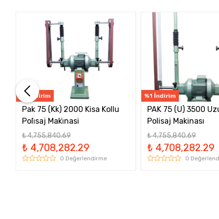
%1 İndirim
%1 İndirim
u
Pak 75 (Kk) 2000 Kisa Kollu
PAK 75 (U) 3500 Uz
Poli̇saj Maki̇nasi
Polisaj Makinası
₺ 4,755,840.69
₺ 4,755,840.69
₺ 4,708,282.29
₺ 4,708,282.29
0 Değerlendirme
0 Değerlen