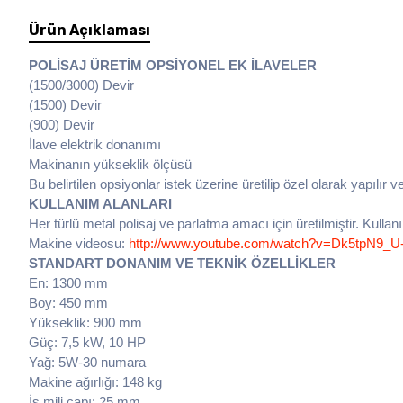
Ürün Açıklaması
POLİSAJ ÜRETİM OPSİYONEL EK İLAVELER
(1500/3000) Devir
(1500) Devir
(900) Devir
İlave elektrik donanımı
Makinanın yükseklik ölçüsü
Bu belirtilen opsiyonlar istek üzerine üretilip özel olarak yapılır v
KULLANIM ALANLARI
Her türlü metal polisaj ve parlatma amacı için üretilmiştir. Kulla
Makine videosu:
http://www.youtube.com/watch?v=Dk5tpN9_U
STANDART DONANIM VE TEKNİK ÖZELLİKLER
En: 1300 mm
Boy: 450 mm
Yükseklik: 900 mm
Güç: 7,5 kW, 10 HP
Yağ: 5W-30 numara
Makine ağırlığı: 148 kg
İş mili çapı: 25 mm