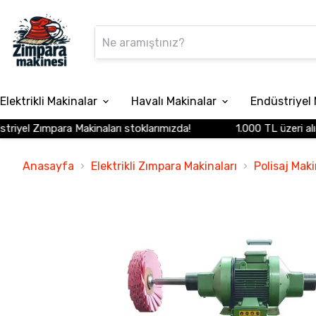
Elektrikli Makinalar
Havalı Makinalar
Endüstriyel 
yel Zımpara Makinaları stoklarımızda!
1.000 TL üzeri alışve
Anasayfa
Elektrikli Zımpara Makinaları
Polisaj Maki