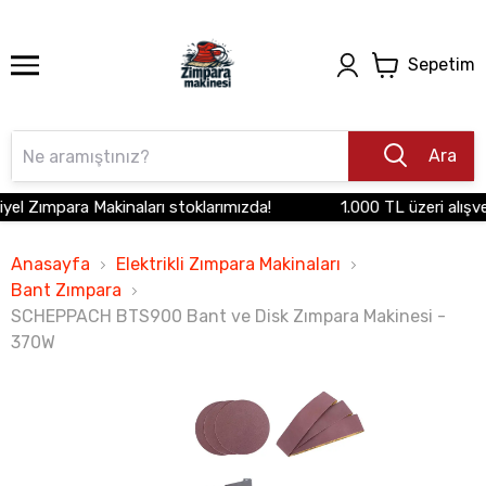
Sepetim
Ara
el Zımpara Makinaları stoklarımızda!
1.000 TL üzeri alışver
Anasayfa
Elektrikli Zımpara Makinaları
Bant Zımpara
SCHEPPACH BTS900 Bant ve Disk Zımpara Makinesi -
370W