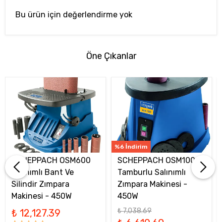
Bu ürün için değerlendirme yok
Öne Çıkanlar
%6 İndirim
SCHEPPACH OSM600
SCHEPPACH OSM100
Salınımlı Bant Ve
Tamburlu Salınımlı
Silindir Zımpara
Zımpara Makinesi -
Makinesi - 450W
450W
₺ 7,038.69
₺ 12,127.39