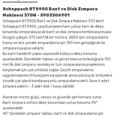
Scheppach BTS900 Bant ve Disk Zımpara
Makinesi 370W - 5903306901
Scheppach BTS900 Bant ve Disk Zımpara Makinesi 370 Watt
Scheppach BTS900, çeşitli projeleri hem yatay hem de dikey
konumda zımparalayacak bant ve disk zımpara kombinasyonudur.
Düzgün çalışan 370 watt'lık bir motora, 2850 rpm zımparalama
hızına ve düz yataklı zımparalama için 100 mm genişliğinde bir
zımpara kayışına sahiptir.
Bu bant hareketli yapısı sayesinde kolayca dikey konuma
ayarlanabilir. Devrilebilir tablası ve gönye kılavuz korkuluğuyla 150
mm'lik disk zımpara, neredeyse tüm zımparalama projelerinizi
karşılamak için çok yönlülük sağlar. Çeşitli zımparalama
uygulamalarının ihtiyaçlarını karşılamak amacıyla küçük atölyelere
yönelik çok işlevli kombinasyonlu zımparalama aleti. İlave 6 adet
zımpara paketi – 3 adet disk / kayış dahildir.
Asenkron motor güçlü, sessiz ve güvenilir performans sunar
Bant zımpara ünitesi dikey konumdan yatay konuma 90°
ayarlanabilir
45° dönebilen zımpara tablası, bant ve disk zımparalama için