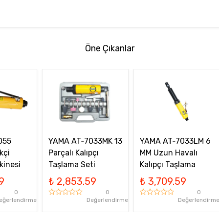
Öne Çıkanlar
055
YAMA AT‑7033MK 13
YAMA AT‑7033LM 6
kçi
Parçalı Kalıpçı
MM Uzun Havalı
kinesi
Taşlama Seti
Kalıpçı Taşlama
9
₺ 2,853.59
₺ 3,709.59
0
0
0
eğerlendirme
Değerlendirme
Değerlendirm