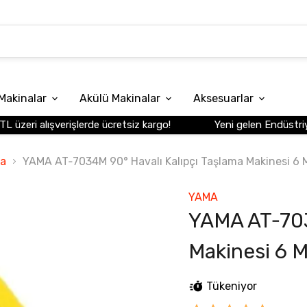
Makinalar
Akülü Makinalar
Aksesuarlar
üzeri alışverişlerde ücretsiz kargo!
Yeni gelen Endüstriyel 
ma
YAMA AT‑7034M 90° Havalı Kalıpçı Taşlama Makinesi 6
YAMA
YAMA AT‑703
Makinesi 6 
Tükeniyor