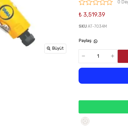
0 De
₺ 3,519.39
SKU
AT-7034M
Paylaş
:
Büyüt