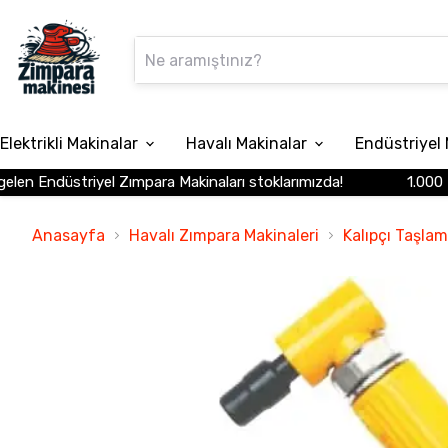
Elektrikli Makinalar
Havalı Makinalar
Endüstriyel 
en Endüstriyel Zımpara Makinaları stoklarımızda!
1.000 TL 
Anasayfa
Havalı Zımpara Makinaleri
Kalıpçı Taşla