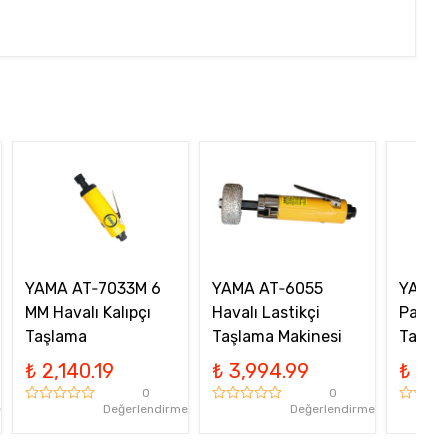
YAMA AT‑7033M 6
YAMA AT‑6055
YAMA 
MM Havalı Kalıpçı
Havalı Lastikçi
Parçalı
Taşlama
Taşlama Makinesi
Taşlam
₺ 2,140.19
₺ 3,994.99
₺ 2,8
0
0
e
Değerlendirme
Değerlendirme