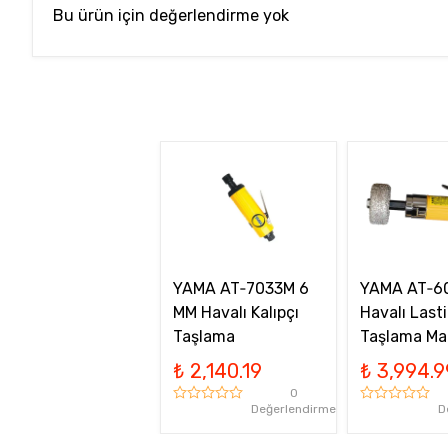
Bu ürün için değerlendirme yok
YAMA AT‑7033M 6
YAMA AT‑6
MM Havalı Kalıpçı
Havalı Lasti
Taşlama
Taşlama Ma
₺ 2,140.19
₺ 3,994.9
0
Değerlendirme
D